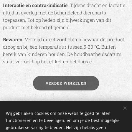
Interactie en contra-indicatie:
Tijdens dracht en lactatie
altijd in overleg met de behandelend dierenarts
toepassen. Tot op heden zijn bijwerkingen van dit
product niet bekend of gemeld.
Bewaren:
Vermijd direct zonlicht en bewaar dit product
droog en bij een temperatuur tussen 5-20 °C. Buiten
bereik van kinderen houden. De houdbaarheidsdatum
staat vermeld op het etiket en het doosje.
VERDER WINKELEN
2017 IdyIlse | Alle rechten voorbehouden |
Algemene voorwaarden
Wij gebruiken cookies om onze website goed te laten
| Mogelijk gemaakt door Webnode
functioneren en te beveiligen, en om je de best mogelijke
gebruikerservaring te bieden. Het zijn helaas geen
Cookies