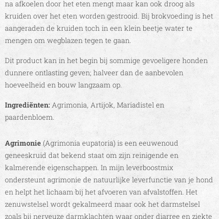
na afkoelen door het eten mengt maar kan ook droog als
kruiden over het eten worden gestrooid. Bij brokvoeding is het
aangeraden de kruiden toch in een klein beetje water te
mengen om wegblazen tegen te gaan.
Dit product kan in het begin bij sommige gevoeligere honden
dunnere ontlasting geven; halveer dan de aanbevolen
hoeveelheid en bouw langzaam op.
Ingrediën
ten:
Agrimonia, Artijok, Mariadistel en
paardenbloem.
Agrimonie
(Agrimonia eupatoria) is een eeuwenoud
geneeskruid dat bekend staat om zijn reinigende en
kalmerende eigenschappen. In mijn leverboostmix
ondersteunt agrimonie de natuurlijke leverfunctie van je hond
en helpt het lichaam bij het afvoeren van afvalstoffen. Het
zenuwstelsel wordt gekalmeerd maar ook het darmstelsel
zoals bij nerveuze darmklachten waar onder diarree en ziekte