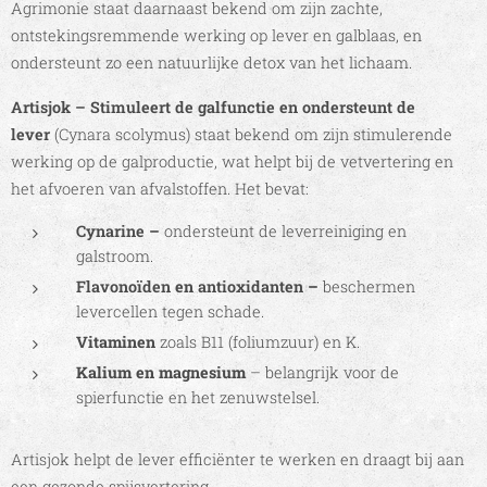
Agrimonie staat daarnaast bekend om zijn zachte,
ontstekingsremmende werking op lever en galblaas, en
ondersteunt zo een natuurlijke detox van het lichaam.
Artisjok – Stimuleert de galfunctie en ondersteunt de
lever
(Cynara scolymus) staat bekend om zijn stimulerende
werking op de galproductie, wat helpt bij de vetvertering en
het afvoeren van afvalstoffen. Het bevat:
Cynarine
–
ondersteunt de leverreiniging en
galstroom.
Flavonoïden
en
antioxidanten
–
beschermen
levercellen tegen schade.
Vitaminen
zoals B11 (foliumzuur) en K.
Kalium en magnesium
– belangrijk voor de
spierfunctie en het zenuwstelsel.
Artisjok helpt de lever efficiënter te werken en draagt bij aan
een gezonde spijsvertering.