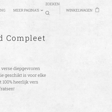
ZOEKEN
ING
MEER PAGINA'S
WINKELWAGEN
d Compleet
n verse diepgevroren
ie geschikt is voor elke
t 100% heerlijk vers
fratsen!