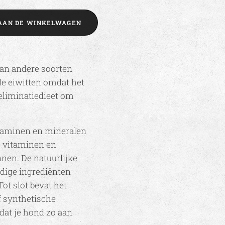
AAN DE WINKELWAGEN
van andere soorten
de eiwitten omdat het
 eliminatiedieet om
itaminen en mineralen
e vitaminen en
nen. De natuurlijke
rdige ingrediënten
Tot slot bevat het
f synthetische
dat je hond zo aan