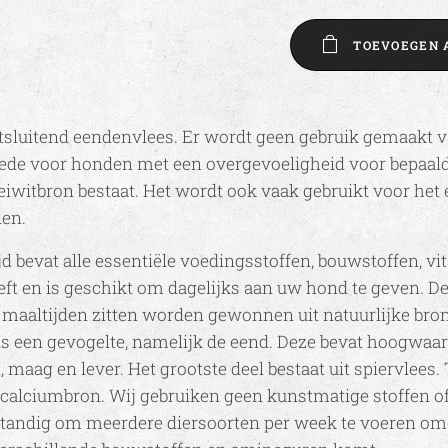
TOEVOEGEN 
tsluitend eendenvlees. Er wordt geen gebruik gemaakt 
oede voor honden met een overgevoeligheid voor bepaal
 eiwitbron bestaat. Het wordt ook vaak gebruikt voor het
len.
d bevat alle essentiële voedingsstoffen, bouwstoffen, v
ft en is geschikt om dagelijks aan uw hond te geven. D
 maaltijden zitten worden gewonnen uit natuurlijke bron
 is een gevogelte, namelijk de eend. Deze bevat hoogwaa
 maag en lever. Het grootste deel bestaat uit spiervlees. 
e calciumbron. Wij gebruiken geen kunstmatige stoffen o
standig om meerdere diersoorten per week te voeren om