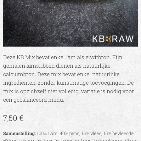
Deze KB Mix bevat enkel lam als eiwitbron. Fijn
gemalen lamsribben dienen als natuurlijke
calciumbron. Deze mix bevat enkel natuurlijke
ingrediënten, zonder kunstmatige toevoegingen. De
mix is opzichzelf niet volledig, variatie is nodig voor
een gebalanceerd menu.
7,50
€
Samenstelling:
100% Lam: 40% pens, 15% vlees, 15% bevleesde