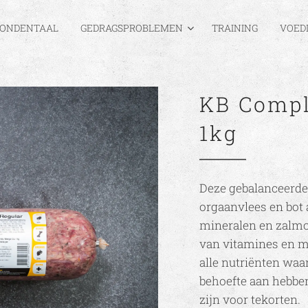
ONDENTAAL
GEDRAGSPROBLEMEN
TRAINING
VOED
KB Compl
1kg
Deze gebalanceerde 
orgaanvlees en bot
mineralen en zalmo
van vitamines en m
alle nutriënten waa
behoefte aan hebben
zijn voor tekorten.