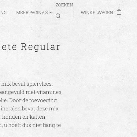
ZOEKEN
ING
MEER PAGINA'S
WINKELWAGEN
ete Regular
mix bevat spiervlees,
 aangevuld met vitamines,
lie. Door de toevoeging
ineralen bevat deze mix
r honden en katten
, u hoeft dus niet bang te