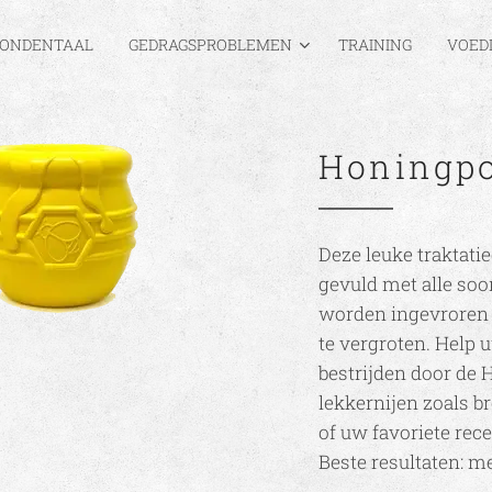
ONDENTAAL
GEDRAGSPROBLEMEN
TRAINING
VOED
Honingp
Deze leuke traktat
gevuld met alle soo
worden ingevroren
te vergroten. Help 
bestrijden door de 
lekkernijen zoals b
of uw favoriete rec
Beste resultaten: m