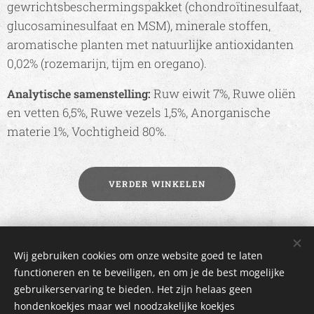
gewrichtsbeschermingspakket (chondroïtinesulfaat,
glucosaminesulfaat en MSM), minerale stoffen,
aromatische planten met natuurlijke antioxidanten
0,02% (rozemarijn, tijm en oregano).
Ruw eiwit 7%, Ruwe oliën
Analytische samenstelling:
en vetten 6,5%, Ruwe vezels 1,5%, Anorganische
materie 1%, Vochtigheid 80%.
VERDER WINKELEN
2017 IdyIlse | Alle rechten voorbehouden |
Algemene voorwaarden
Wij gebruiken cookies om onze website goed te laten
| Mogelijk gemaakt door Webnode
functioneren en te beveiligen, en om je de best mogelijke
gebruikerservaring te bieden. Het zijn helaas geen
Cookies
hondenkoekjes maar wel noodzakelijke koekjes 😊