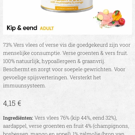
73% Vers vlees of verse vis die goedgekeurd zijn voor
menselijke consumptie. Verse groenten & vers fruit.
100% natuurlijk, hypoallergeen & graanvrij.
Beschermt en zorgt voor soepele gewrichten. Voor
gevoelige spijsverteringen. Versterkt het
immuunsysteem.
4,15
€
Vers vlees 76% (kip 44%, eend 32%),
Ingrediënten:
aardappel, verse groenten en fruit 4% (champignons,
bosbessen, mango en appel), 1% zalmolie (bron van