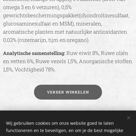
omega 3 en 6 vetzuren), 0,5%
gewrichtsbeschermingspakket(chondroïtinesulfaat,
glucosaminesulfaat en MSM), mineralen,
aromatische planten met natuurlijke antioxidanten
0,02% (rozemarijn, tijm en oregano).
Ruw eiwit 8%, Ruwe oliën
Analytische samenstelling:
en vetten 6%, Ruwe vezels 1,5%, Anorganische stoffen
1,5%, Vochtigheid 78%.
VERDER WINKELEN
2017 IdyIlse | Alle rechten voorbehouden |
Algemene voorwaarden
Wij gebruiken cookies om onze website goed te laten
| Mogelijk gemaakt door Webnode
functioneren en te beveiligen, en om je de best mogelijke