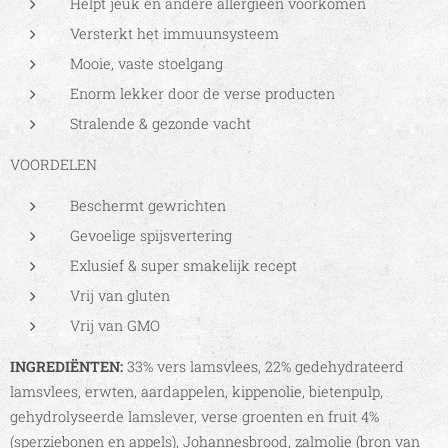
Helpt jeuk en andere allergieën voorkomen
Versterkt het immuunsysteem
Mooie, vaste stoelgang
Enorm lekker door de verse producten
Stralende & gezonde vacht
VOORDELEN
Beschermt gewrichten
Gevoelige spijsvertering
Exlusief & super smakelijk recept
Vrij van gluten
Vrij van GMO
INGREDIËNTEN:
33% vers lamsvlees, 22% gedehydrateerd
lamsvlees, erwten, aardappelen, kippenolie, bietenpulp,
gehydrolyseerde lamslever, verse groenten en fruit 4%
(sperziebonen en appels), Johannesbrood, zalmolie (bron van