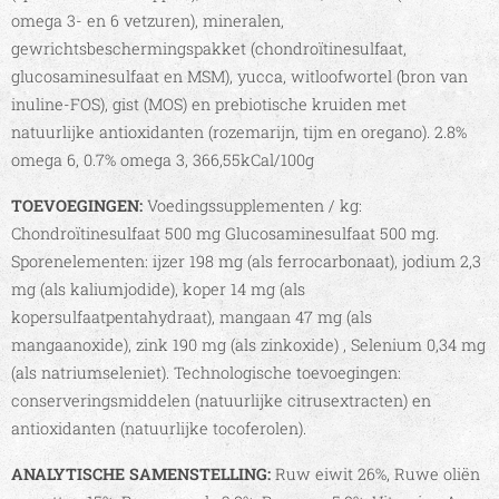
omega 3- en 6 vetzuren), mineralen,
gewrichtsbeschermingspakket (chondroïtinesulfaat,
glucosaminesulfaat en MSM), yucca, witloofwortel (bron van
inuline-FOS), gist (MOS) en prebiotische kruiden met
natuurlijke antioxidanten (rozemarijn, tijm en oregano). 2.8%
omega 6, 0.7% omega 3, 366,55kCal/100g
TOEVOEGINGEN:
Voedingssupplementen / kg:
Chondroïtinesulfaat 500 mg Glucosaminesulfaat 500 mg.
Sporenelementen: ijzer 198 mg (als ferrocarbonaat), jodium 2,3
mg (als kaliumjodide), koper 14 mg (als
kopersulfaatpentahydraat), mangaan 47 mg (als
mangaanoxide), zink 190 mg (als zinkoxide) , Selenium 0,34 mg
(als natriumseleniet). Technologische toevoegingen:
conserveringsmiddelen (natuurlijke citrusextracten) en
antioxidanten (natuurlijke tocoferolen).
ANALYTISCHE SAMENSTELLING:
Ruw eiwit 26%, Ruwe oliën