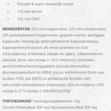
Exlusief & super smakelijk recept
Vrij van gluten
Vrij van GMO
INGREDIËNTEN:
20% vers kippenvlees, 20% vers eendenvlees,
20% gedehydrateerd kippenvlees, gepelde erwten, aardappel,
kippenolie, bietenpulp, gedehydrateerde kippenproteïnen,
kippenleverhydrolysaat, 4% verse groenten en fruit
(champignons, bosbessen, mango en appel), Johannesbrood,
zalmolie (bron van omega 3- en 6 vetzuren), mineralen,
gewrichtsbeschermingspakket (chondroïtinesulfaat,
glucosaminesulfaat en MSM), yucca, witloofwortel (bron van
inuline-FOS), gist (MOS) en prebiotische kruiden met
natuurlijke antioxidanten (rozemarijn, tijm en oregano). 2.8%
omega 6, 0.7% omega 3, 366,55kCal/100g
TOEVOEGINGEN:
Voedingssupplementen / kg:
Chondroïtinesulfaat 500 mg Glucosaminesulfaat 500 mg.