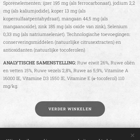
Sporenelementen: ijzer 195 mg (als ferrocarbonaat), jodium 2,2
mg (als kaliumjodide), koper 13 mg (als
kopersulfaatpentahydraat), mangaan 44,5 mg (als
mangaanoxide), zink 185 mg (als oxide van zink), Selenium
0,33 mg (als natriumseleniet). Technologische toevoegingen:
conserveringsmiddelen (natuurlijke citrusextracten) en
antioxidanten (natuurlijke tocoferolen)
ANALYTISCHE SAMENSTELLING:
Ruw eiwit 26%, Ruwe oliën
en vetten 15%, Ruwe vezels 2,8%, Ruwe as 5,9%, Vitamine A
16000 IE, Vitamine D3 1550 IE, Vitamine E (α-tocoferol) 110
mg/kg.
VERDER WINKELEN