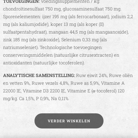
TOEVOEGINGEN:
Voedingssupplementen / kg:
chondroïtinesulfaat 750 mg, glucosaminesulfaat 750 mg.
Sporenelementen: ijzer 195 mg (als ferrocarbonaat), jodium 2,2
mg (als kaliumjodide), koper 13 mg (als koper (II)
sulfaatpentahydraat), mangaan 44,5 mg (als mangaanoxide),
zink 185 mg (als zinkoxide), Selenium 0,33 mg (als
natriumseleniet). Technologische toevoegingen:
conserveringsmiddelen (natuurlijke citrusextracten) en
antioxidanten (natuurlijke tocoferolen).
ANALYTISCHE SAMENSTELLING:
Ruw eiwit 24%, Ruwe oliën
en vetten 9%, Ruwe vezels 4,8%, Ruwe as 5,9%, Vitamine A
22000 IE, Vitamine D3 2200 IE, Vitamine E (α-tocoferol) 120
mg/kg. Ca 1,5%, P 0,9%, Na 0,11%
VERDER WINKELEN