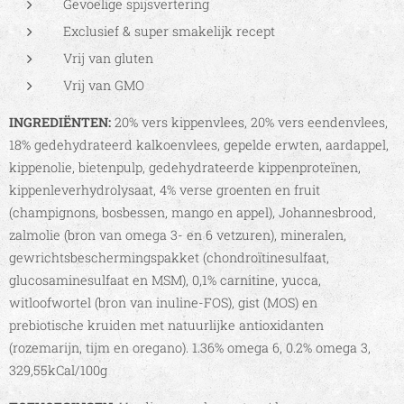
Gevoelige spijsvertering
Exclusief & super smakelijk recept
Vrij van gluten
Vrij van GMO
INGREDIËNTEN:
20% vers kippenvlees, 20% vers eendenvlees,
18% gedehydrateerd kalkoenvlees, gepelde erwten, aardappel,
kippenolie, bietenpulp, gedehydrateerde kippenproteïnen,
kippenleverhydrolysaat, 4% verse groenten en fruit
(champignons, bosbessen, mango en appel), Johannesbrood,
zalmolie (bron van omega 3- en 6 vetzuren), mineralen,
gewrichtsbeschermingspakket (chondroïtinesulfaat,
glucosaminesulfaat en MSM), 0,1% carnitine, yucca,
witloofwortel (bron van inuline-FOS), gist (MOS) en
prebiotische kruiden met natuurlijke antioxidanten
(rozemarijn, tijm en oregano). 1.36% omega 6, 0.2% omega 3,
329,55kCal/100g