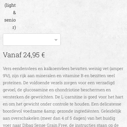
(light
&
senio
r)
Vanaf
24,95
€
Vers eendenvlees en kalkoenvlees bevatten weinig vet (amper
9%!), zijn rijk aan mineralen en vitamine B en bezitten veel
proteïnen. De voldoende vezels zorgen voor een verzadigd
gevoel, de glucosamine en chondriotine beschermen en
versterken de gewrichten. De L-carnitine is goed voor het hart
en om het gewicht onder controle te houden. Een delicatesse
boordevol voedzame &amp; gezonde ingrediënten. Geleidelijk
aan overschakelen (meer dan 4 of 5 dagen) van het huidig
voer naar Dibaq Sense Grain Free, de instructies staan op de