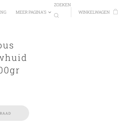
ZOEKEN
ING
MEER PAGINA'S
WINKELWAGEN
ous
whuid
00gr
RRAAD