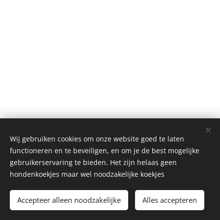
2017 IdyIlse | Alle rechten voorbehouden |
Algemene voorwaarden
Wij gebruiken cookies om onze website goed te laten
| Mogelijk gemaakt door Webnode
functioneren en te beveiligen, en om je de best mogelijke
gebruikerservaring te bieden. Het zijn helaas geen
Cookies
hondenkoekjes maar wel noodzakelijke koekjes 😊
Accepteer alleen noodzakelijke
Alles accepteren
TOEVOEGEN AAN DE WINKELWAGEN