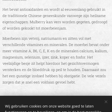
Het bevat antioxidanten en wordt al eeuwenlang gebruikt in
de traditionele Chinese geneeskunde vanwege zijn heilzame
eigenschappen. Mulberry kan vers worden gegeten, gedroogd
of worden gekookt tot moerbeienjam.
Moerbeien zijn vetvrij, natriumarm en zitten vol met
verschillende vitamines en mineralen. De moerbei bevat onder
meer vitamine A, B6, C, E, K en de mineralen calcium, kalium,
magnesium, selenium, ijzer, zink, koper en fosfor. Het
veelzijdige besje zit helpt hierdoor het gezichtsvermogen
versterken en de bloeddruk op peil te houden. Daarnaast zou
het een gunstige invloed hebben bij obstipatie. De vele vezels
zorgen dat je snel een voldaan gevoel hebt.
2017 IdyIlse | Alle rechten voorbehouden |
Algemene voorwaarden
Wij gebruiken cookies om onze website goed te laten
| Mogelijk gemaakt door Webnode